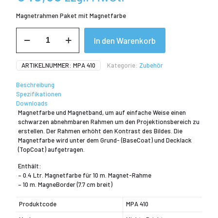
Magnetrahmen Paket mit Magnetfarbe
MPA
In den Warenkorb
410
Mighty
Brighty
ARTIKELNUMMER:
MPA 410
Kategorie:
Zubehör
Magnetrahmen
Paket
Beschreibung
Menge
Spezifikationen
Downloads
Magnetfarbe und Magnetband, um auf einfache Weise einen
schwarzen abnehmbaren Rahmen um den Projektionsbereich zu
erstellen. Der Rahmen erhöht den Kontrast des Bildes. Die
Magnetfarbe wird unter dem Grund- (BaseCoat) und Decklack
(TopCoat) aufgetragen.
Enthält:
– 0.4 Ltr. Magnetfarbe für 10 m. Magnet-Rahme
– 10 m. MagneBorder (7.7 cm breit)
Produktcode
MPA 410