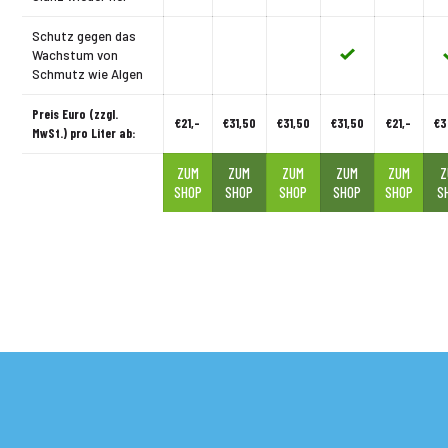
Schutz gegen das
Wachstum von
Schmutz wie Algen
Preis Euro (zzgl.
€21,-
€31,50
€31,50
€31,50
€21,-
€3
MwSt.) pro Liter ab:
ZUM
ZUM
ZUM
ZUM
ZUM
Z
SHOP
SHOP
SHOP
SHOP
SHOP
S