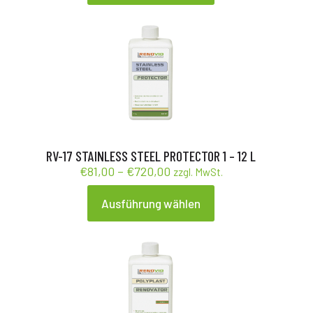
Produkt
weist
mehrere
Varianten
auf.
Die
Optionen
können
auf
der
Produktseite
gewählt
RV-17 STAINLESS STEEL PROTECTOR 1 – 12 L
werden
Preisspanne:
€
81,00
–
€
720,00
zzgl. MwSt.
€81,00
bis
Ausführung wählen
Dieses
€720,00
Produkt
weist
mehrere
Varianten
auf.
Die
Optionen