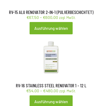
der
Produktseite
gewählt
RV-15 ALU RENOVATOR 2-IN-1 (PULVERBESCHICHTET)
werden
Preisspanne:
€
67,50
–
€
600,00
zzgl. MwSt.
€67,50
bis
Ausführung wählen
Dieses
€600,00
Produkt
weist
mehrere
Varianten
auf.
Die
Optionen
können
auf
der
Produktseite
gewählt
RV-16 STAINLESS STEEL RENOVATOR 1 – 12 L
werden
Preisspanne:
€
54,00
–
€
480,00
zzgl. MwSt.
€54,00
bis
Ausführung wählen
Dieses
€480,00