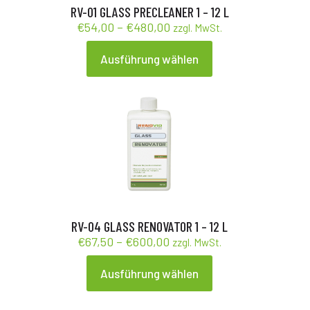
RV-01 GLASS PRECLEANER 1 – 12 L
Preisspanne:
€
54,00
–
€
480,00
zzgl. MwSt.
€54,00
bis
Ausführung wählen
Dieses
€480,00
Produkt
weist
mehrere
Varianten
auf.
Die
Optionen
können
auf
der
Produktseite
gewählt
RV-04 GLASS RENOVATOR 1 – 12 L
werden
Preisspanne:
€
67,50
–
€
600,00
zzgl. MwSt.
€67,50
bis
Ausführung wählen
Dieses
€600,00
Produkt
weist