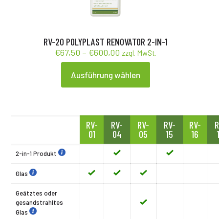
können
auf
der
Produktseite
gewählt
RV-20 POLYPLAST RENOVATOR 2-IN-1
werden
Preisspanne:
€
67,50
–
€
600,00
zzgl. MwSt.
€67,50
bis
Ausführung wählen
Dieses
€600,00
Produkt
weist
mehrere
Varianten
RV-
RV-
RV-
RV-
RV-
R
auf.
01
04
05
15
16
Die
Optionen
können
2-in-1 Produkt
auf
der
Glas
Produktseite
gewählt
Geätztes oder
werden
gesandstrahltes
Glas