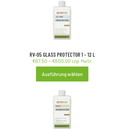
mehrere
Varianten
auf.
Die
Optionen
können
auf
der
Produktseite
gewählt
RV-05 GLASS PROTECTOR 1 – 12 L
werden
Preisspanne:
€
67,50
–
€
600,00
zzgl. MwSt.
€67,50
bis
Ausführung wählen
Dieses
€600,00
Produkt
weist
mehrere
Varianten
auf.
Die
Optionen
können
auf