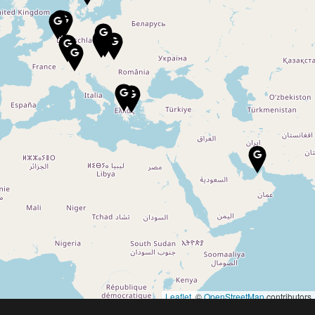
Leaflet
, ©
OpenStreetMap
contributors