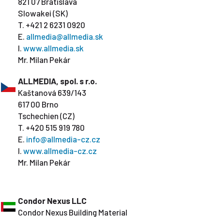
821 07 Bratislava
Slowakei (SK)
T. +421 2 6231 0920
E.
allmedia@allmedia.sk
I.
www.allmedia.sk
Mr. Milan Pekár
ALLMEDIA, spol. s r.o.
Kaštanová 639/143
617 00 Brno
Tschechien (CZ)
T. +420 515 919 780
E.
info@allmedia-cz.cz
I.
www.allmedia-cz.cz
Mr. Milan Pekár
Condor Nexus LLC
Condor Nexus Building Material