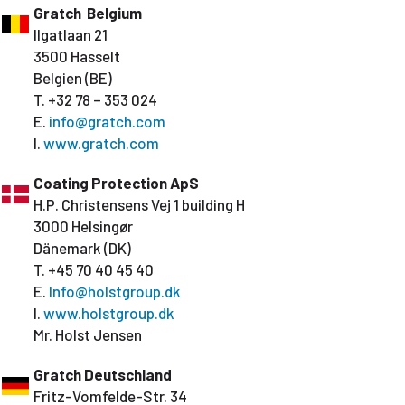
Gratch Belgium
Ilgatlaan 21
3500 Hasselt
Belgien (BE)
T. +32 78 – 353 024
E.
info@gratch.com
I.
www.gratch.com
Coating Protection ApS
H.P. Christensens Vej 1 building H
3000 Helsingør
Dänemark (DK)
T. +45 70 40 45 40
E.
Info@holstgroup.dk
I.
www.holstgroup.dk
Mr. Holst Jensen
Gratch Deutschland
Fritz-Vomfelde-Str. 34