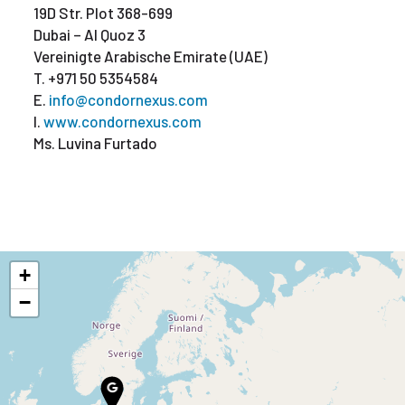
19D Str. Plot 368-699
Dubai – Al Quoz 3
Vereinigte Arabische Emirate (UAE)
T. +971 50 5354584
E.
info@condornexus.com
I.
www.condornexus.com
Ms. Luvina Furtado
+
−