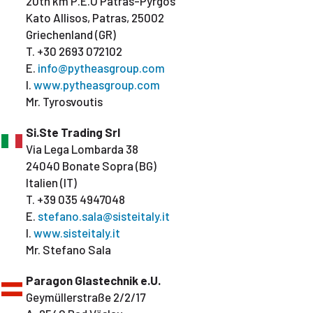
20th km P.E.O Patras-Pyrgos
Kato Allisos, Patras, 25002
Griechenland (GR)
T. +30 2693 072102
E.
info@pytheasgroup.com
I.
www.pytheasgroup.com
Mr. Tyrosvoutis
Si.Ste Trading Srl
Via Lega Lombarda 38
24040 Bonate Sopra (BG)
Italien (IT)
T. +39 035 4947048
E.
stefano.sala@sisteitaly.it
I.
www.sisteitaly.it
Mr. Stefano Sala
Paragon Glastechnik e.U.
Geymüllerstraße 2/2/17