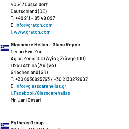
40547 Düsseldorf
Deutschland (DE)
T. +49 211 – 85 49 097
E.
info@gratch.com
I.
www.gratch.com
Glasscare Hellas – Glass Repair
Qesari Evis Zoi
Agias Zonis 100 (Αγίας Ζώνης 100)
11256 Athina (Αθήνα)
Griechenland (GR)
T. +30 6936925763 / +30 2130272607
E.
info@glasscarehellas.gr
I.
Facebook/Glasscarehallas
Mr. Jani Qesari
Pytheas Group