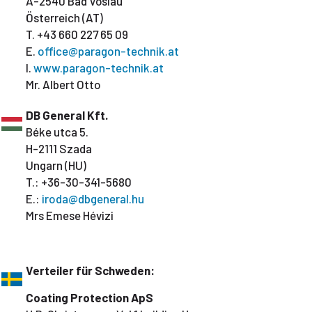
A-2540 Bad Vöslau
Österreich (AT)
T. +43 660 227 65 09
E.
office@paragon-technik.at
I.
www.paragon-technik.at
Mr. Albert Otto
DB General Kft.
Béke utca 5.
H-2111 Szada
Ungarn (HU)
T.: +36-30-341-5680
E.:
iroda@dbgeneral.hu
Mrs Emese Hévizi
Verteiler für Schweden:
Coating Protection ApS