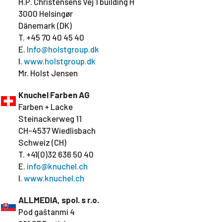
H.P. Christensens Vej 1 building H
3000 Helsingør
Dänemark (DK)
T. +45 70 40 45 40
E.
Info@holstgroup.dk
I.
www.holstgroup.dk
Mr. Holst Jensen
Knuchel Farben AG
Farben + Lacke
Steinackerweg 11
CH-4537 Wiedlisbach
Schweiz (CH)
T. +41(0)32 636 50 40
E.
info@knuchel.ch
I.
www.knuchel.ch
ALLMEDIA, spol. s r.o.
Pod gaštanmi 4