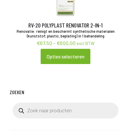
RV-20 POLYPLAST RENOVATOR 2-IN-1
Renovatie: reinigt en beschermt synthetische materialen
(kunststof, plastic, beplating) in 1 behandeling
Prijsklasse:
€
67,50
-
€
600,00
excl BTW
€67,50
tot
Opties selecteren
Dit
€600,00
product
heeft
meerdere
variaties.
Deze
ZOEKEN
optie
kan
gekozen
Producten
zoeken
worden
op
de
productpagina