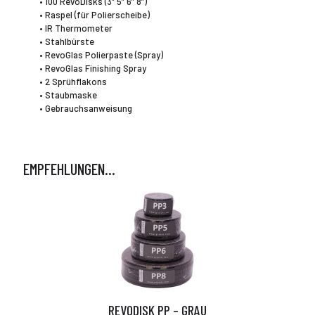
• 100 RevoDisks (3” 5” 6” 8”)
• Raspel (für Polierscheibe)
• IR Thermometer
• Stahlbürste
• RevoGlas Polierpaste (Spray)
• RevoGlas Finishing Spray
• 2 Sprühflakons
• Staubmaske
• Gebrauchsanweisung
EMPFEHLUNGEN…
REVODISK PP – GRAU