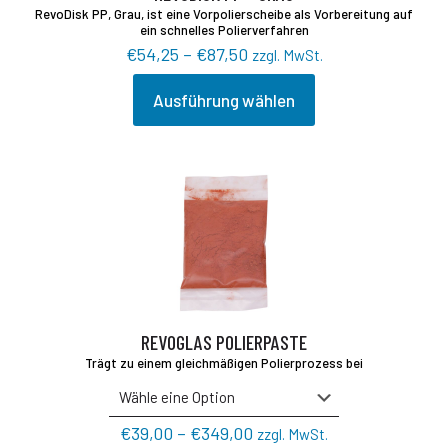
RevoDisk PP, Grau, ist eine Vorpolierscheibe als Vorbereitung auf
ein schnelles Polierverfahren
Preisspanne:
€
54,25
–
€
87,50
zzgl. MwSt.
€54,25
bis
Ausführung wählen
Dieses
€87,50
Produkt
weist
mehrere
Varianten
auf.
Die
Optionen
können
auf
der
Produktseite
gewählt
REVOGLAS POLIERPASTE
werden
Trägt zu einem gleichmäßigen Polierprozess bei
Preisspanne:
€
39,00
–
€
349,00
zzgl. MwSt.