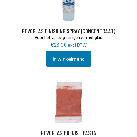
gekozen
worden
op
de
productpagina
REVOGLAS FINISHING SPRAY (CONCENTRAAT)
Voor het volledig reinigen van het glas
€
23,00
excl BTW
In winkelmand
REVOGLAS POLIJST PASTA