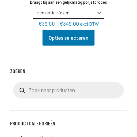
Draagt bij aan een gelijkmatig polijstproces
Prijsklasse:
€
39,00
-
€
349,00
excl BTW
€39,00
tot
Opties selecteren
Dit
€349,00
product
heeft
meerdere
variaties.
Deze
ZOEKEN
optie
kan
Producten
gekozen
zoeken
worden
op
de
productpagina
PRODUCTCATEGORIEËN