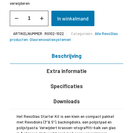
verwijderen
RevoGlas
In winkelmand
Starter
Kit
aantal
ARTIKELNUMMER:
RG102-1022
Categorieën:
Alle RevoGlas
producten
,
Glasrenovatiesystemen
Beschrijving
Extra informatie
Specificaties
Downloads
Het RevoGlas Starter Kit is een klein en compact pakket
met Revodisks (3″& 5″), backingdisks, een polijstpad en
polijstpasta. Verwijdert krassen-etsgraffiti-kalk van glas