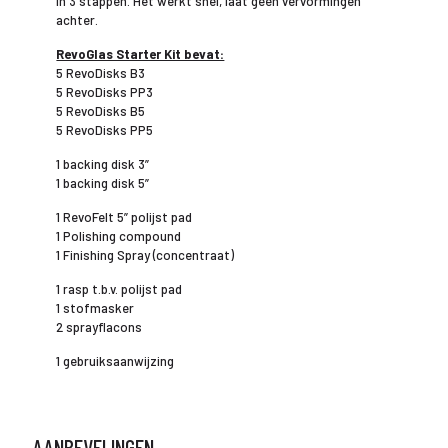
in 3 stappen. Het werkt snel, laat geen vervormingen
achter.
RevoGlas Starter Kit bevat:
5 RevoDisks B3
5 RevoDisks PP3
5 RevoDisks B5
5 RevoDisks PP5
1 backing disk 3”
1 backing disk 5”
1 RevoFelt 5” polijst pad
1 Polishing compound
1 Finishing Spray (concentraat)
1 rasp t.b.v. polijst pad
1 stofmasker
2 sprayflacons
1 gebruiksaanwijzing
AANBEVELINGEN…