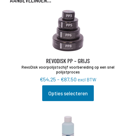
REVODISK PP – GRIJS
RevoDisk voorpolijstschijf voorbereiding op een snel
polijstproces
Prijsklasse:
€
54,25
-
€
87,50
excl BTW
€54,25
tot
Opties selecteren
Dit
€87,50
product
heeft
meerdere
variaties.
Deze
optie
kan